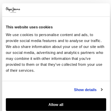
Promotions
Variations
COULEURS:
Dusky Green
This website uses cookies
We use cookies to personalise content and ads, to
SÉLECTIONNEZ LA TAILLE:
provide social media features and to analyse our traffic.
L
S
We also share information about your use of our site with
our social media, advertising and analytics partners who
may combine it with other information that you’ve
Guide des tailles
provided to them or that they’ve collected from your use
of their services.
AJOUTER AU PANIER
Show details
Livraison en 3-4 jours ouvrables
Livraison gratuite et délai de retours
Allow all