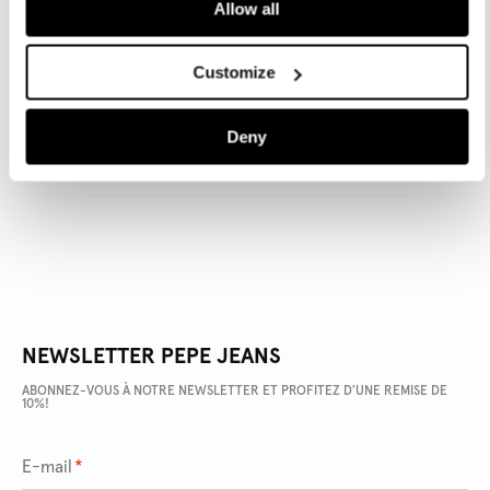
Allow all
Livraison en 3-4 jours ouvrables
Livraison gratuite et délai de retours
Customize
DÉTAILS DU PRODUIT
Deny
LIVRAISON ET RETOURS
NEWSLETTER PEPE JEANS
ABONNEZ-VOUS À NOTRE NEWSLETTER ET PROFITEZ D'UNE REMISE DE
10%!
E-mail
*