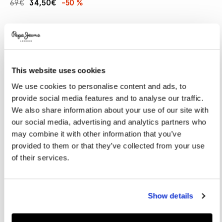
69€
34,50€
-50 %
Promotions
Variations
COULEURS:
White
This website uses cookies
SÉLECTIONNEZ LA TAILLE:
We use cookies to personalise content and ads, to
provide social media features and to analyse our traffic.
XS
S
M
L
XL
We also share information about your use of our site with
XXL
our social media, advertising and analytics partners who
may combine it with other information that you’ve
Le mannequin porte:
M
Taille du mannequin:
1.88 m
provided to them or that they’ve collected from your use
of their services.
Guide des tailles
AJOUTER AU PANIER
Show details