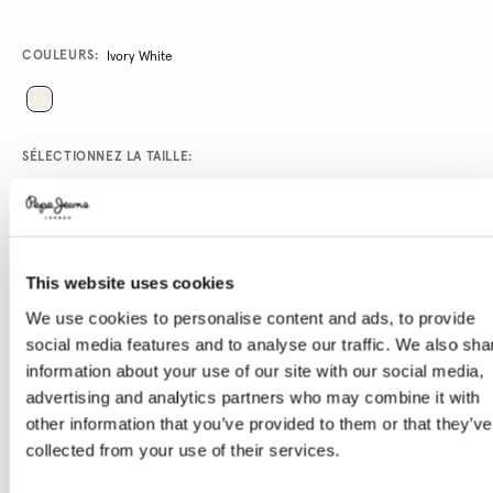
Promotions
Variations
COULEURS:
Ivory White
SÉLECTIONNEZ LA TAILLE:
XS
S
M
L
XL
XXL
This website uses cookies
Le mannequin porte:
M
Taille du mannequin:
1.86 m
We use cookies to personalise content and ads, to provide
Guide des tailles
social media features and to analyse our traffic. We also sha
information about your use of our site with our social media,
ENVOYEZ-MOI UN E-MAIL QUAND IL SERA
advertising and analytics partners who may combine it with
DISPONIBLE
other information that you’ve provided to them or that they’ve
collected from your use of their services.
Livraison en 3-4 jours ouvrables
Livraison gratuite et délai de retours