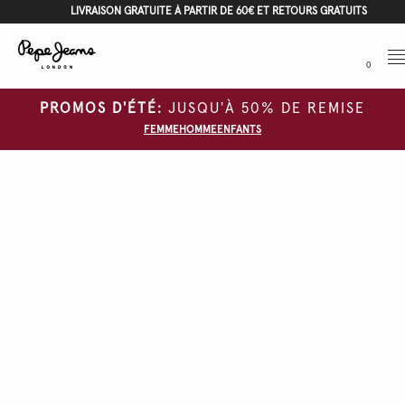
LIVRAISON GRATUITE À PARTIR DE 60€ ET RETOURS GRATUITS
Me
0
PROMOS D'ÉTÉ:
JUSQU'À 50% DE REMISE
FEMME
HOMME
ENFANTS