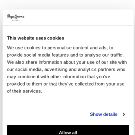
Promotions
Variations
COULEURS:
Used Pepe Blue
This website uses cookies
SÉLECTIONNEZ LA TAILLE:
We use cookies to personalise content and ads, to
provide social media features and to analyse our traffic.
XXS
XS
S
M
L
We also share information about your use of our site with
XL
our social media, advertising and analytics partners who
may combine it with other information that you’ve
provided to them or that they’ve collected from your use
Guide des tailles
of their services.
AJOUTER AU PANIER
Show details
Livraison en 3-4 jours ouvrables
Livraison gratuite et délai de retours
Allow all