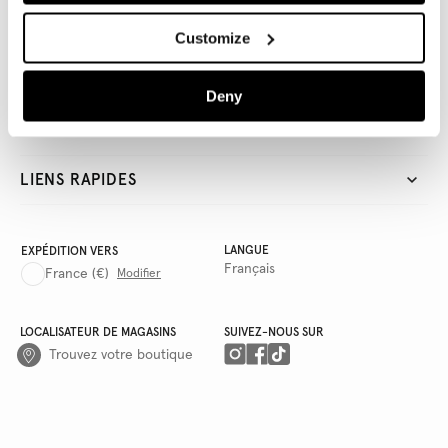
TOUR DE HANCHE
90
94
98
102
106
ENTREPRISE
Customize
POLITIQUES
DENIM LONGUEUR
Deny
AWWG
RE
LO
LIENS RAPIDES
ENTREJAMBE(Entrejambe)
71.2
76.2
LANGUE
EXPÉDITION VERS
Français
France
(€)
Modifier
LOCALISATEUR DE MAGASINS
SUIVEZ-NOUS SUR
Trouvez votre boutique