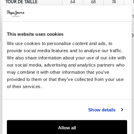
TOUR DE TAILLE
64
68
74
TOUR DE HANCHE
90
94
100
LONGUEUR EXTÉRIEURE
This website uses cookies
DE LA JAMBE (de la taille
97.85
98.25
99.25
10
à la cheville)
We use cookies to personalise content and ads, to
provide social media features and to analyse our traffic.
ENTREJAMBE(Entrejambe)
78
78
78
We also share information about your use of our site with
our social media, advertising and analytics partners who
NEWSLETTER PEPE JEANS
CUISSE
53.0
55.0
58.5
6
may combine it with other information that you’ve
ABONNEZ-VOUS À NOTRE NEWSLETTER ET PROFITEZ D'UNE REMISE DE
provided to them or that they’ve collected from your use
10%!
of their services.
TAILLE DENIM
E-mail
*
XS
S
M
L
XL
Show details
TOUR DE TAILLE
64
68
72
76
80
Allow all
ASSISTANCE