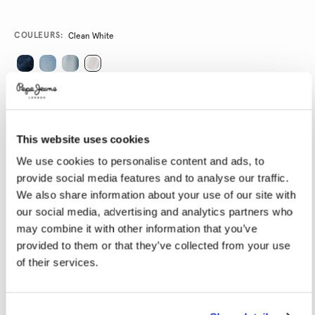
Promotions
Variations
COULEURS:
Clean White
SÉLECTIONNEZ LA TAILLE:
24
25
26
27
28
This website uses cookies
29
30
31
32
33
We use cookies to personalise content and ads, to
provide social media features and to analyse our traffic.
34
We also share information about your use of our site with
our social media, advertising and analytics partners who
SÉLECTIONNEZ LA LONGUEUR:
may combine it with other information that you’ve
30
32
provided to them or that they’ve collected from your use
of their services.
Le mannequin porte:
27
Taille du mannequin:
1.80 m
Guide des tailles