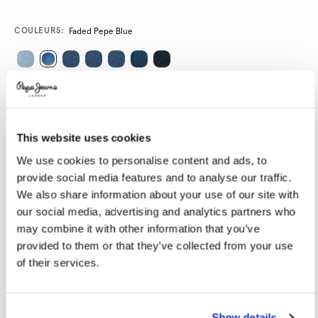
Promotions
Variations
COULEURS:
Faded Pepe Blue
SÉLECTIONNEZ LA TAILLE:
24
25
26
27
28
This website uses cookies
29
30
31
32
33
We use cookies to personalise content and ads, to
34
provide social media features and to analyse our traffic.
We also share information about your use of our site with
our social media, advertising and analytics partners who
SÉLECTIONNEZ LA LONGUEUR:
may combine it with other information that you’ve
30
32
provided to them or that they’ve collected from your use
of their services.
Le mannequin porte:
27
Taille du mannequin:
1.80 m
Guide des tailles
Show details