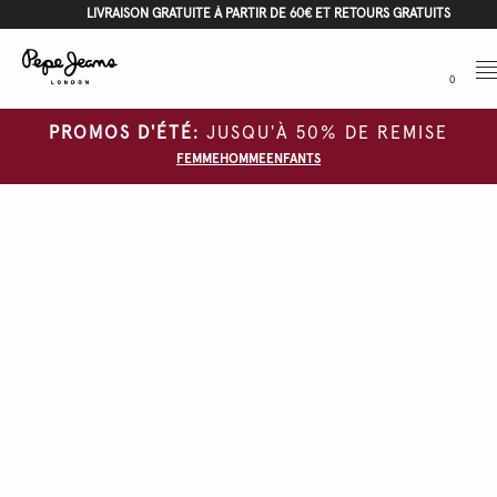
LIVRAISON GRATUITE À PARTIR DE 60€ ET RETOURS GRATUITS
Me
0
PROMOS D'ÉTÉ:
JUSQU'À 50% DE REMISE
FEMME
HOMME
ENFANTS