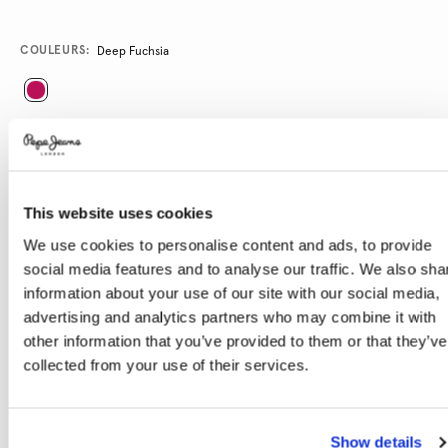
Promotions
Variations
COULEURS:
Deep Fuchsia
SÉLECTIONNEZ LA TAILLE:
XS
S
M
L
XL
This website uses cookies
Le mannequin porte:
S
Taille du mannequin:
1.80 m
We use cookies to personalise content and ads, to provide
social media features and to analyse our traffic. We also sha
Guide des tailles
information about your use of our site with our social media,
advertising and analytics partners who may combine it with
AJOUTER AU PANIER
other information that you’ve provided to them or that they’ve
collected from your use of their services.
Livraison en 3-4 jours ouvrables
Livraison gratuite et délai de retours
Show details