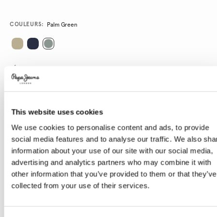
Promotions
Variations
COULEURS:
Palm Green
SÉLECTIONNEZ LA TAILLE:
28
29
30
31
32
33
34
36
38
40
This website uses cookies
Le mannequin porte:
32
Taille du mannequin:
1.88 m
We use cookies to personalise content and ads, to provide
social media features and to analyse our traffic. We also sha
Guide des tailles
information about your use of our site with our social media,
advertising and analytics partners who may combine it with
other information that you’ve provided to them or that they’ve
AJOUTER AU PANIER
collected from your use of their services.
Livraison en 3-4 jours ouvrables
Livraison gratuite et délai de retours