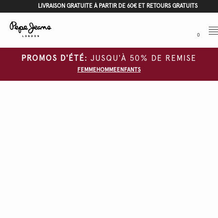
LIVRAISON GRATUITE À PARTIR DE 60€ ET RETOURS GRATUITS
Me
0
PROMOS D'ÉTÉ:
JUSQU'À 50% DE REMISE
FEMME
HOMME
ENFANTS