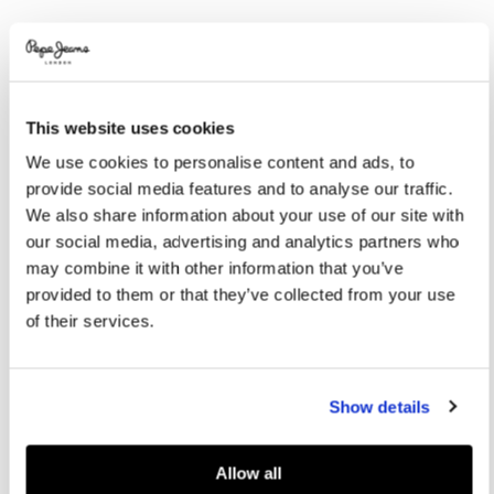
Promotions
Variations
COULEURS:
White
This website uses cookies
SÉLECTIONNEZ LA TAILLE:
We use cookies to personalise content and ads, to
provide social media features and to analyse our traffic.
XS
S
M
L
XL
We also share information about your use of our site with
our social media, advertising and analytics partners who
Le mannequin porte:
S
Taille du mannequin:
1.77 m
may combine it with other information that you’ve
provided to them or that they’ve collected from your use
Guide des tailles
of their services.
AJOUTER AU PANIER
Show details
Livraison en 3-4 jours ouvrables
Livraison gratuite et délai de retours
Allow all