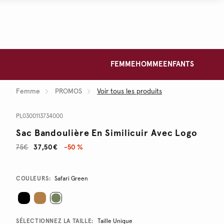
FEMME
HOMME
ENFANTS
Femme
PROMOS
Voir tous les produits
PL0300113734000
Sac Bandoulière En Similicuir Avec Logo
75€
37,50€
-50 %
Promotions
Variations
COULEURS:
Safari Green
SÉLECTIONNEZ LA TAILLE:
Taille Unique