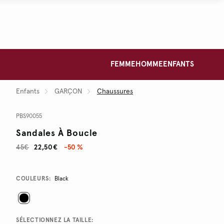
FEMME
HOMME
ENFANTS
Enfants
GARÇON
Chaussures
PBS90055
Sandales À Boucle
45€
22,50€
-50 %
Promotions
Variations
COULEURS:
Black
SÉLECTIONNEZ LA TAILLE: