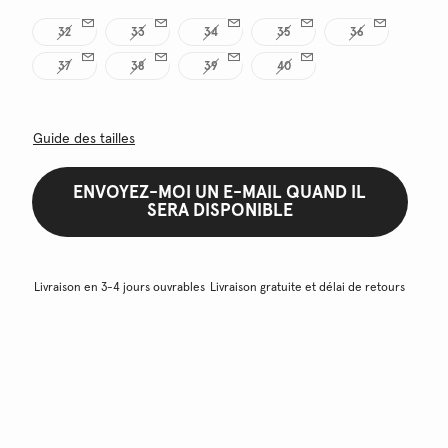
32
33
34
35
36
37
38
39
40
Guide des tailles
ENVOYEZ-MOI UN E-MAIL QUAND IL
SERA DISPONIBLE
Livraison en 3-4 jours ouvrables
Livraison gratuite et délai de retours