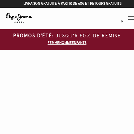
LIVRAISON GRATUITE À PARTIR DE 60€ ET RETOURS GRATUITS
Me
0
PROMOS D'ÉTÉ:
JUSQU'À 50% DE REMISE
FEMME
HOMME
ENFANTS