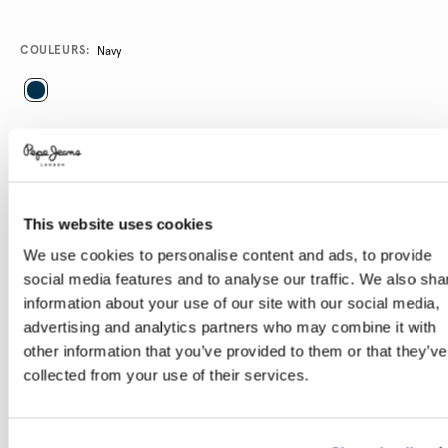
Promotions
Variations
COULEURS:
Navy
SÉLECTIONNEZ LA TAILLE:
32
33
34
35
36
37
38
39
40
This website uses cookies
We use cookies to personalise content and ads, to provide
social media features and to analyse our traffic. We also sha
Guide des tailles
information about your use of our site with our social media,
advertising and analytics partners who may combine it with
AJOUTER AU PANIER
other information that you’ve provided to them or that they’ve
collected from your use of their services.
Livraison en 3-4 jours ouvrables
Livraison gratuite et délai de retours