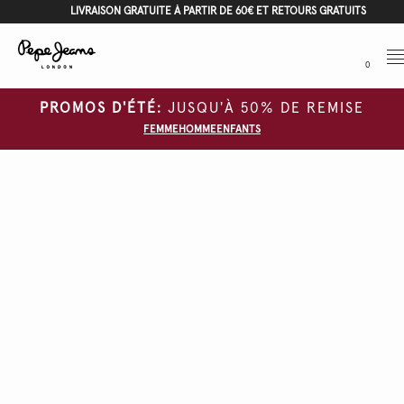
LIVRAISON GRATUITE À PARTIR DE 60€ ET RETOURS GRATUITS
Me
0
PROMOS D'ÉTÉ:
JUSQU'À 50% DE REMISE
FEMME
HOMME
ENFANTS