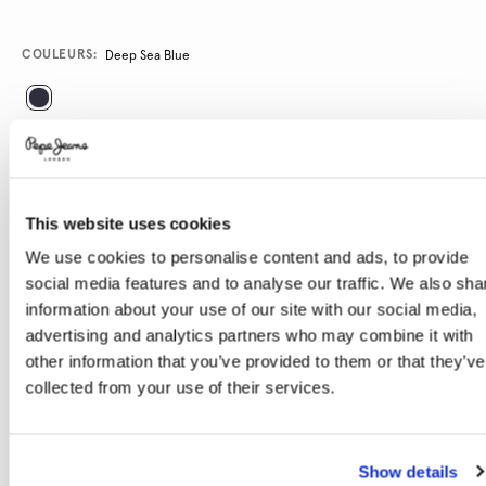
Promotions
Variations
COULEURS:
Deep Sea Blue
SÉLECTIONNEZ LA TAILLE:
XS
S
M
L
XL
This website uses cookies
We use cookies to personalise content and ads, to provide
Guide des tailles
social media features and to analyse our traffic. We also sha
information about your use of our site with our social media,
advertising and analytics partners who may combine it with
AJOUTER AU PANIER
other information that you’ve provided to them or that they’ve
collected from your use of their services.
Livraison en 3-4 jours ouvrables
Livraison gratuite et délai de retours
Show details