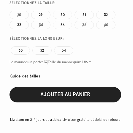
SÉLECTIONNEZ LA TAILLE:
28
29
30
31
32
33
34
36
38
40
SÉLECTIONNEZ LA LONGUEUR:
30
32
34
Le mannequin porte:
32
Taille du mannequin:
1.86 m
Guide des tailles
AJOUTER AU PANIER
Livraison en 3-4 jours ouvrables
Livraison gratuite et délai de retours