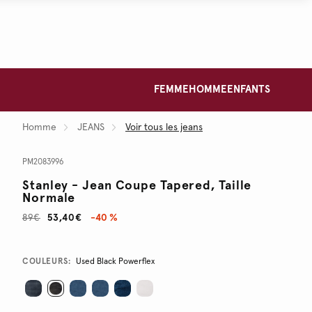
FEMME
HOMME
ENFANTS
Homme
JEANS
Voir tous les jeans
PM2083996
Stanley - Jean Coupe Tapered, Taille
Normale
89€
53,40€
-40 %
Promotions
Variations
COULEURS:
Used Black Powerflex