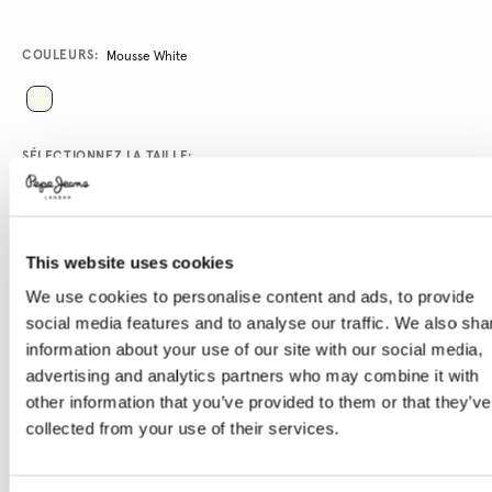
Promotions
Variations
COULEURS:
Mousse White
SÉLECTIONNEZ LA TAILLE:
XS
S
M
L
XL
Le mannequin porte:
S
Taille du mannequin:
1.80 m
This website uses cookies
We use cookies to personalise content and ads, to provide
Guide des tailles
social media features and to analyse our traffic. We also sha
ENVOYEZ-MOI UN E-MAIL QUAND IL SERA
information about your use of our site with our social media,
DISPONIBLE
advertising and analytics partners who may combine it with
other information that you’ve provided to them or that they’ve
collected from your use of their services.
Livraison en 3-4 jours ouvrables
Livraison gratuite et délai de retours