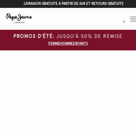
LIVRAISON GRATUITE À PARTIR DE 60€ ET RETOURS GRATUITS
Me
0
PROMOS D'ÉTÉ:
JUSQU'À 50% DE REMISE
FEMME
HOMME
ENFANTS