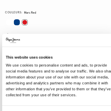
Promotions
Variations
COULEURS:
Mars Red
SÉLECTIONNEZ LA TAILLE:
XXS
XS
S
M
L
XL
This website uses cookies
Le mannequin porte:
S
Taille du mannequin:
1.78 m
We use cookies to personalise content and ads, to provide
social media features and to analyse our traffic. We also sha
Guide des tailles
information about your use of our site with our social media,
advertising and analytics partners who may combine it with
other information that you’ve provided to them or that they’ve
AJOUTER AU PANIER
collected from your use of their services.
Livraison en 3-4 jours ouvrables
Livraison gratuite et délai de retours