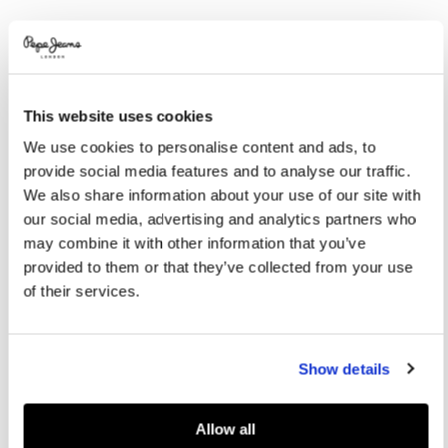
Promotions
Variations
COULEURS:
Antique White
This website uses cookies
SÉLECTIONNEZ LA TAILLE:
We use cookies to personalise content and ads, to
provide social media features and to analyse our traffic.
XS
S
M
L
XL
We also share information about your use of our site with
our social media, advertising and analytics partners who
Le mannequin porte:
S
Taille du mannequin:
1.78 m
may combine it with other information that you’ve
provided to them or that they’ve collected from your use
Guide des tailles
of their services.
AJOUTER AU PANIER
Show details
Livraison en 3-4 jours ouvrables
Livraison gratuite et délai de retours
Allow all