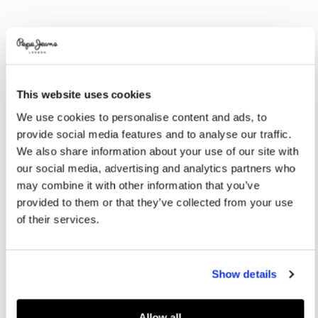
Variations
COULEURS:
Black
This website uses cookies
SÉLECTIONNEZ LA TAILLE:
We use cookies to personalise content and ads, to
XS
S
M
L
XL
provide social media features and to analyse our traffic.
We also share information about your use of our site with
XXL
our social media, advertising and analytics partners who
Le mannequin porte:
M
Taille du mannequin:
1.87 m
may combine it with other information that you’ve
provided to them or that they’ve collected from your use
Guide des tailles
of their services.
AJOUTER AU PANIER
Show details
Livraison en 3-4 jours ouvrables
Livraison gratuite et délai de retours
Allow all