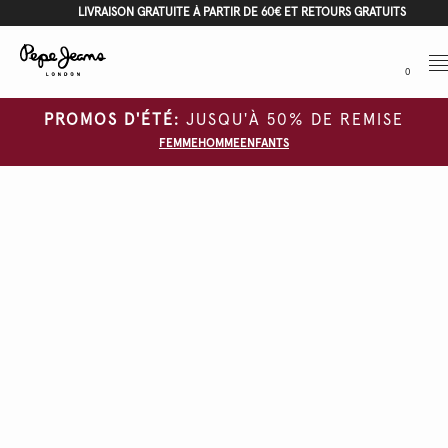
LIVRAISON GRATUITE À PARTIR DE 60€ ET RETOURS GRATUITS
Me
0
PROMOS D'ÉTÉ:
JUSQU'À 50% DE REMISE
FEMME
HOMME
ENFANTS