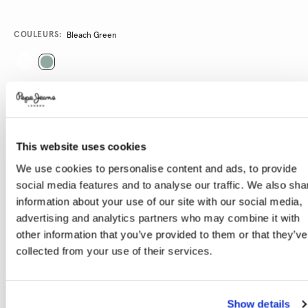
Promotions
Variations
COULEURS:
Bleach Green
SÉLECTIONNEZ LA TAILLE:
XS
S
M
L
XL
This website uses cookies
Le mannequin porte:
S
Taille du mannequin:
1.78 m
We use cookies to personalise content and ads, to provide
social media features and to analyse our traffic. We also sha
Guide des tailles
information about your use of our site with our social media,
advertising and analytics partners who may combine it with
AJOUTER AU PANIER
other information that you’ve provided to them or that they’ve
collected from your use of their services.
Livraison en 3-4 jours ouvrables
Livraison gratuite et délai de retours
Show details