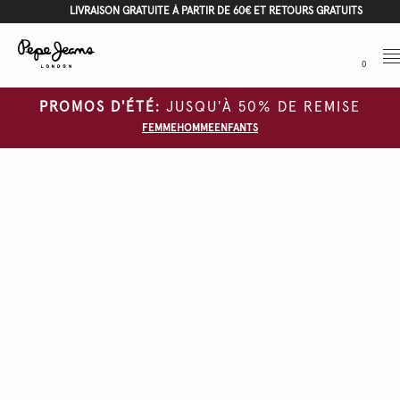
LIVRAISON GRATUITE À PARTIR DE 60€ ET RETOURS GRATUITS
Me
0
PROMOS D'ÉTÉ:
JUSQU'À 50% DE REMISE
FEMME
HOMME
ENFANTS