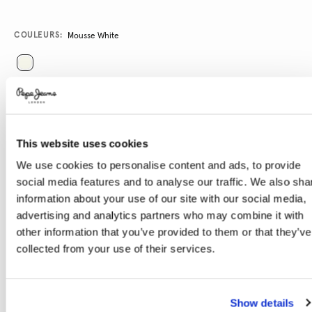
Promotions
Variations
COULEURS:
Mousse White
SÉLECTIONNEZ LA TAILLE:
8
10
12
14
16
This website uses cookies
We use cookies to personalise content and ads, to provide
Guide des tailles
social media features and to analyse our traffic. We also sha
information about your use of our site with our social media,
advertising and analytics partners who may combine it with
AJOUTER AU PANIER
other information that you’ve provided to them or that they’ve
collected from your use of their services.
Livraison en 3-4 jours ouvrables
Livraison gratuite et délai de retours
Show details