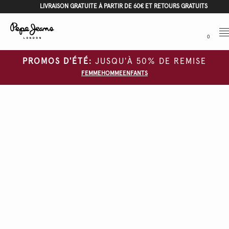
LIVRAISON GRATUITE À PARTIR DE 60€ ET RETOURS GRATUITS
Me
0
PROMOS D'ÉTÉ:
JUSQU'À 50% DE REMISE
FEMME
HOMME
ENFANTS