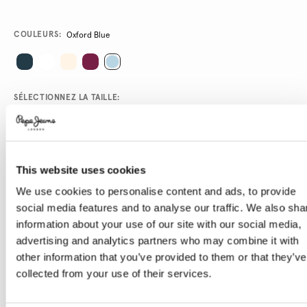
Promotions
Variations
COULEURS:
Oxford Blue
SÉLECTIONNEZ LA TAILLE:
XS
S
M
L
XL
Le mannequin porte:
S
Taille du mannequin:
1.78 m
This website uses cookies
Guide des tailles
We use cookies to personalise content and ads, to provide
social media features and to analyse our traffic. We also sha
information about your use of our site with our social media,
AJOUTER AU PANIER
advertising and analytics partners who may combine it with
other information that you’ve provided to them or that they’ve
collected from your use of their services.
Livraison en 3-4 jours ouvrables
Livraison gratuite et délai de retours