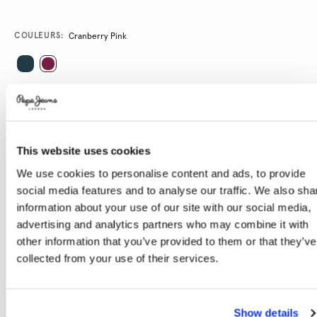
Promotions
Variations
COULEURS:
Cranberry Pink
SÉLECTIONNEZ LA TAILLE:
XS
S
M
L
XL
This website uses cookies
Le mannequin porte:
S
Taille du mannequin:
1.76 m
We use cookies to personalise content and ads, to provide
social media features and to analyse our traffic. We also sha
Guide des tailles
information about your use of our site with our social media,
advertising and analytics partners who may combine it with
AJOUTER AU PANIER
other information that you’ve provided to them or that they’ve
collected from your use of their services.
Livraison en 3-4 jours ouvrables
Livraison gratuite et délai de retours
Show details