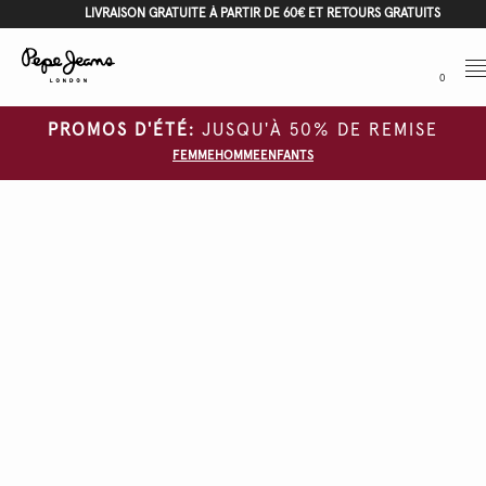
LIVRAISON GRATUITE À PARTIR DE 60€ ET RETOURS GRATUITS
Me
0
PROMOS D'ÉTÉ:
JUSQU'À 50% DE REMISE
FEMME
HOMME
ENFANTS