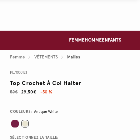
FEMME
HOMME
ENFANTS
Femme
VÊTEMENTS
Mailles
PL7000121
Top Crochet À Col Halter
59€
29,50€
-50 %
Promotions
Variations
COULEURS:
Antique White
SÉLECTIONNEZ LA TAILLE: