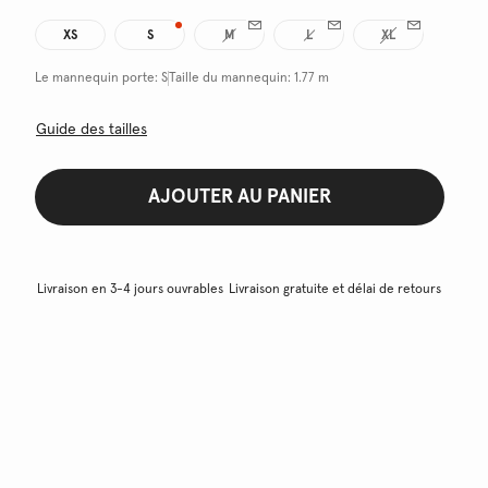
XS
S
M
L
XL
Le mannequin porte:
S
Taille du mannequin:
1.77 m
Guide des tailles
AJOUTER AU PANIER
Livraison en 3-4 jours ouvrables
Livraison gratuite et délai de retours