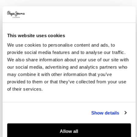
Promotions
Variations
COULEURS:
Dk Amber Orange
This website uses cookies
SÉLECTIONNEZ LA TAILLE:
We use cookies to personalise content and ads, to
provide social media features and to analyse our traffic.
XS
S
M
L
XL
We also share information about your use of our site with
our social media, advertising and analytics partners who
Le mannequin porte:
S
Taille du mannequin:
1.78 m
may combine it with other information that you’ve
provided to them or that they’ve collected from your use
Guide des tailles
of their services.
AJOUTER AU PANIER
Show details
Livraison en 3-4 jours ouvrables
Livraison gratuite et délai de retours
Allow all