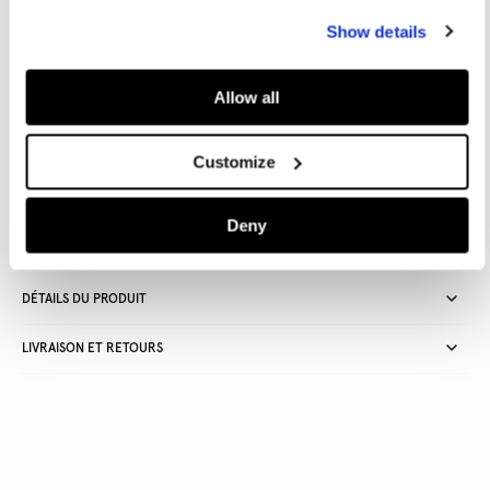
Show details
Guide des tailles
Allow all
AJOUTER AU PANIER
Customize
Livraison en 3-4 jours ouvrables
Livraison gratuite et délai de retours
Deny
DÉTAILS DU PRODUIT
LIVRAISON ET RETOURS