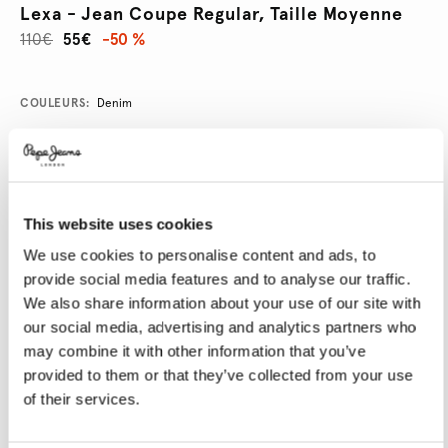
Lexa - Jean Coupe Regular, Taille Moyenne
110€
55€
-50 %
Promotions
Variations
COULEURS:
Denim
SÉLECTIONNEZ LA TAILLE:
This website uses cookies
24
25
26
27
28
We use cookies to personalise content and ads, to
29
30
31
32
33
provide social media features and to analyse our traffic.
We also share information about your use of our site with
34
our social media, advertising and analytics partners who
may combine it with other information that you’ve
SÉLECTIONNEZ LA LONGUEUR:
provided to them or that they’ve collected from your use
of their services.
30
32
Le mannequin porte:
27
Taille du mannequin:
1.77 m