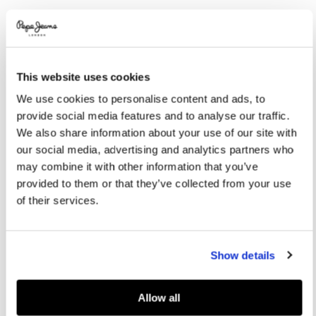
Promotions
Variations
COULEURS:
Authentic Grey Wash
This website uses cookies
We use cookies to personalise content and ads, to
SÉLECTIONNEZ LA TAILLE:
provide social media features and to analyse our traffic.
8
10
12
14
16
We also share information about your use of our site with
our social media, advertising and analytics partners who
may combine it with other information that you’ve
Guide des tailles
provided to them or that they’ve collected from your use
of their services.
AJOUTER AU PANIER
Show details
Livraison en 3-4 jours ouvrables
Livraison gratuite et délai de retours
Allow all