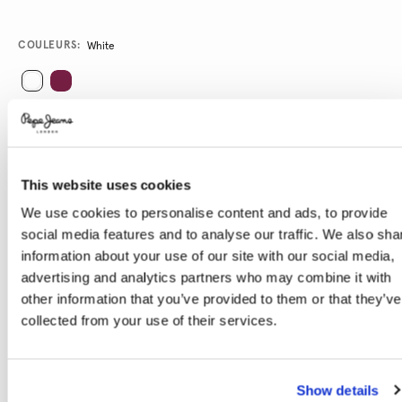
Promotions
Variations
COULEURS:
White
SÉLECTIONNEZ LA TAILLE:
XS
S
M
L
XL
This website uses cookies
We use cookies to personalise content and ads, to provide
Guide des tailles
social media features and to analyse our traffic. We also sha
information about your use of our site with our social media,
advertising and analytics partners who may combine it with
AJOUTER AU PANIER
other information that you’ve provided to them or that they’ve
collected from your use of their services.
Livraison en 3-4 jours ouvrables
Livraison gratuite et délai de retours
Show details