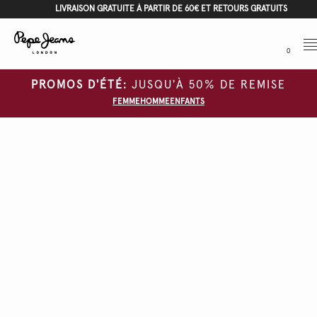
LIVRAISON GRATUITE À PARTIR DE 60€ ET RETOURS GRATUITS
Me
0
PROMOS D'ÉTÉ:
JUSQU'À 50% DE REMISE
FEMME
HOMME
ENFANTS