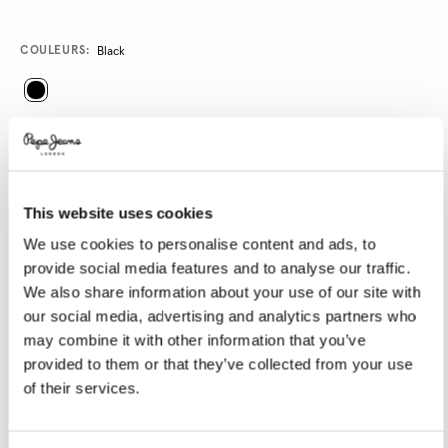
Promotions
Variations
COULEURS:
Black
SÉLECTIONNEZ LA TAILLE:
XS
S
M
L
XL
This website uses cookies
Le mannequin porte:
27
Taille du mannequin:
1.78 m
We use cookies to personalise content and ads, to
provide social media features and to analyse our traffic.
Guide des tailles
We also share information about your use of our site with
our social media, advertising and analytics partners who
AJOUTER AU PANIER
may combine it with other information that you’ve
provided to them or that they’ve collected from your use
of their services.