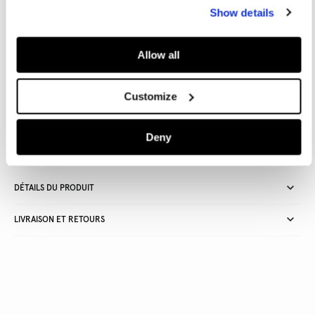
Show details
Inspirée de ses racines londoniennes et réinventée pour la femme
moderne, la collection W11 combine une énergie rebelle et
audacieuse avec une touche d'élégance sophistiquée.
Allow all
Customize
Livraison en 3-4 jours ouvrables
Livraison gratuite et délai de retours
Deny
DÉTAILS DU PRODUIT
LIVRAISON ET RETOURS