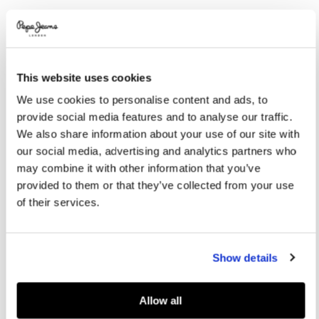
Promotions
Variations
COULEURS:
Navy
This website uses cookies
We use cookies to personalise content and ads, to
SÉLECTIONNEZ LA TAILLE:
provide social media features and to analyse our traffic.
S
M
L
XL
We also share information about your use of our site with
our social media, advertising and analytics partners who
may combine it with other information that you’ve
Guide des tailles
provided to them or that they’ve collected from your use
of their services.
AJOUTER AU PANIER
Show details
Livraison en 3-4 jours ouvrables
Livraison gratuite et délai de retours
Allow all