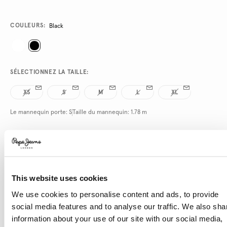
Promotions
Variations
COULEURS:
Black
SÉLECTIONNEZ LA TAILLE:
XS
S
M
L
XL
Le mannequin porte:
S
Taille du mannequin:
1.78 m
Guide des tailles
ENVOYEZ-MOI UN E-MAIL QUAND IL SERA
DISPONIBLE
This website uses cookies
We use cookies to personalise content and ads, to provide
social media features and to analyse our traffic. We also sha
information about your use of our site with our social media,