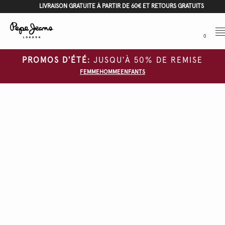
LIVRAISON GRATUITE À PARTIR DE 60€ ET RETOURS GRATUITS
Me
0
PROMOS D'ÉTÉ:
JUSQU'À 50% DE REMISE
FEMME
HOMME
ENFANTS