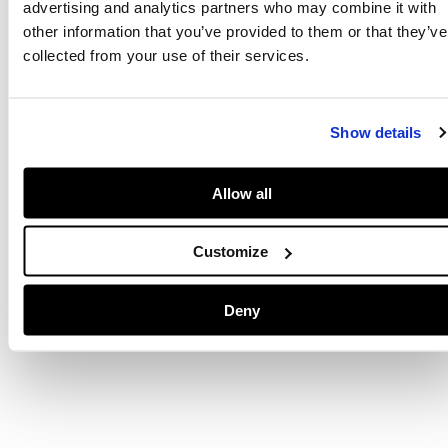
advertising and analytics partners who may combine it with
Inspirée de ses racines londoniennes et réinventée pour la femme
other information that you’ve provided to them or that they’ve
moderne, la collection W11 combine une énergie rebelle et
audacieuse avec une touche d'élégance sophistiquée.
collected from your use of their services.
Show details
Livraison en 3-4 jours ouvrables
Livraison gratuite et délai de retours
Allow all
Customize
DÉTAILS DU PRODUIT
LIVRAISON ET RETOURS
Deny