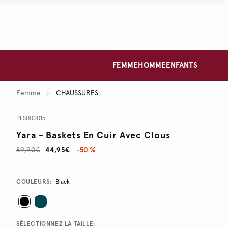
FEMME
HOMME
ENFANTS
Femme
CHAUSSURES
PLS000015
Yara - Baskets En Cuir Avec Clous
89,90€
44,95€
-50 %
Promotions
Variations
COULEURS:
Black
SÉLECTIONNEZ LA TAILLE: