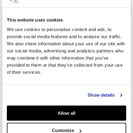
LONGUEUR
23
23.5
24
24.5
25.5
26
PIED
This website uses cookies
We use cookies to personalise content and ads, to
provide social media features and to analyse our traffic.
NEWSLETTER PEPE JEANS
We also share information about your use of our site with
ABONNEZ-VOUS À NOTRE NEWSLETTER ET PROFITEZ D'UNE REMISE DE
our social media, advertising and analytics partners who
10%!
may combine it with other information that you’ve
provided to them or that they’ve collected from your use
E-mail
*
of their services.
Show details
ASSISTANCE
Allow all
ENTREPRISE
POLITIQUES
Customize