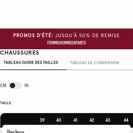
PROMOS D'ÉTÉ:
JUSQU'À 50% DE REMISE
FEMME
HOMME
ENFANTS
CHAUSSURES
TABLEAU GUIDE DES TAILLES
TABLEAU DE CONVERSION
CM
IN
TAILLE
39
40
41
42
43
44