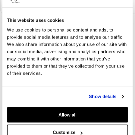
LONGUEUR
25.5
26
26.5
27
27.5
28.5
PIED
This website uses cookies
We use cookies to personalise content and ads, to
provide social media features and to analyse our traffic.
NEWSLETTER PEPE JEANS
We also share information about your use of our site with
ABONNEZ-VOUS À NOTRE NEWSLETTER ET PROFITEZ D'UNE REMISE DE
our social media, advertising and analytics partners who
10%!
may combine it with other information that you’ve
provided to them or that they’ve collected from your use
E-mail
*
of their services.
Show details
ASSISTANCE
Allow all
ENTREPRISE
POLITIQUES
Customize