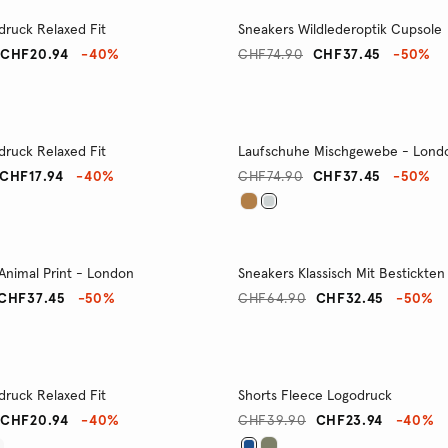
druck Relaxed Fit
Sneakers Wildlederoptik Cupsole
CHF20.94
-40%
CHF74.90
CHF37.45
-50%
druck Relaxed Fit
Laufschuhe Mischgewebe - Lond
CHF17.94
-40%
CHF74.90
CHF37.45
-50%
Animal Print - London
Sneakers Klassisch Mit Bestickten 
CHF37.45
-50%
CHF64.90
CHF32.45
-50%
druck Relaxed Fit
Shorts Fleece Logodruck
CHF20.94
-40%
CHF39.90
CHF23.94
-40%