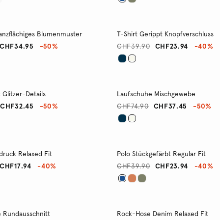
Ganzflächiges Blumenmuster
T-Shirt Gerippt Knopfverschluss
CHF34.95
-50%
CHF39.90
CHF23.94
-40%
 Glitzer-Details
Laufschuhe Mischgewebe
CHF32.45
-50%
CHF74.90
CHF37.45
-50%
druck Relaxed Fit
Polo Stückgefärbt Regular Fit
CHF17.94
-40%
CHF39.90
CHF23.94
-40%
e Rundausschnitt
Rock-Hose Denim Relaxed Fit