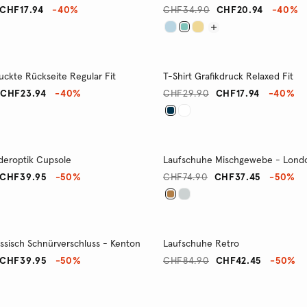
CHF17.94
-40%
CHF34.90
CHF20.94
-40%
uckte Rückseite Regular Fit
T-Shirt Grafikdruck Relaxed Fit
CHF23.94
-40%
CHF29.90
CHF17.94
-40%
deroptik Cupsole
Laufschuhe Mischgewebe - Lond
CHF39.95
-50%
CHF74.90
CHF37.45
-50%
ssisch Schnürverschluss - Kenton
Laufschuhe Retro
CHF39.95
-50%
CHF84.90
CHF42.45
-50%