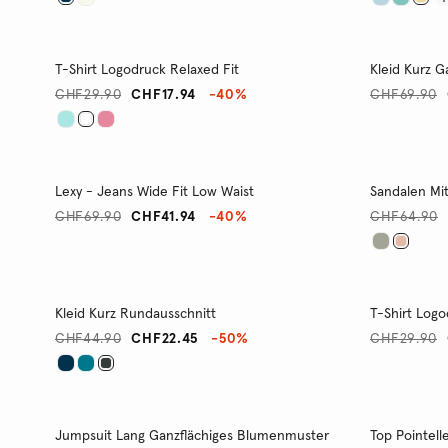
T-Shirt Logodruck Relaxed Fit
Kleid Kurz 
CHF29.90
CHF17.94
-40%
CHF69.90
Lexy - Jeans Wide Fit Low Waist
Sandalen Mit
CHF69.90
CHF41.94
-40%
CHF64.90
Kleid Kurz Rundausschnitt
T-Shirt Logo
CHF44.90
CHF22.45
-50%
CHF29.90
Jumpsuit Lang Ganzflächiges Blumenmuster
Top Pointell