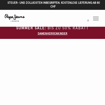
STEUER- UND ZOLLKOSTEN INBEGRIFFEN. KOSTENLOSE LIEFERUNG AB 80
CHF
Menu
0
SUMMER SALE:
BIS ZU 50% RABATT
DAMEN
HERREN
KINDER