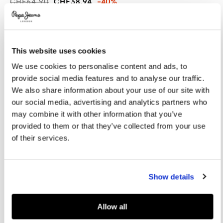
CHF64.90
CHF38.94
-40%
Promotions
Variations
FARBEN:
Medium Tint
This website uses cookies
GRÖßE AUSWÄHLEN:
We use cookies to personalise content and ads, to
provide social media features and to analyse our traffic.
8
10
12
14
16
We also share information about your use of our site with
our social media, advertising and analytics partners who
may combine it with other information that you’ve
Größentabelle
provided to them or that they’ve collected from your use
of their services.
IN DEN WARENKORB
Show details
Lieferung in 3-5
Kostenlose lieferung ab CHF80. Kostenlose
Werktagen
Rückgabe
Allow all