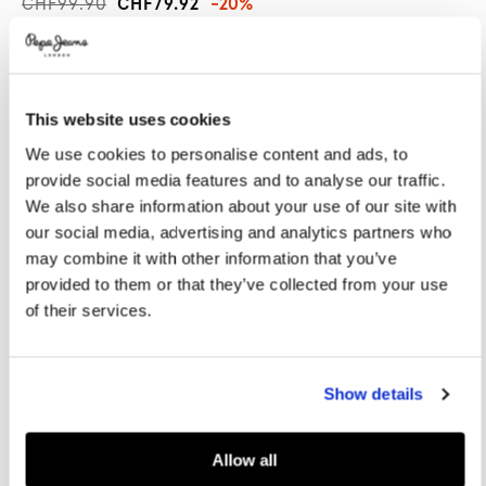
CHF99.90
CHF79.92
-20%
Promotions
Variations
FARBEN:
Aqua Blue
This website uses cookies
GRÖßE AUSWÄHLEN:
Einheitsgrösse
We use cookies to personalise content and ads, to
provide social media features and to analyse our traffic.
EINHEITSGRÖSSE
We also share information about your use of our site with
Abmessungen:
53-19 (Glasbreite)
our social media, advertising and analytics partners who
may combine it with other information that you’ve
Größentabelle
provided to them or that they’ve collected from your use
of their services.
IN DEN WARENKORB
Show details
Lieferung in 3-5
Kostenlose lieferung ab CHF80. Kostenlose
Werktagen
Rückgabe
Allow all