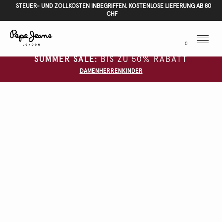
STEUER- UND ZOLLKOSTEN INBEGRIFFEN. KOSTENLOSE LIEFERUNG AB 80
CHF
Menu
0
SUMMER SALE:
BIS ZU 50% RABATT
DAMEN
HERREN
KINDER