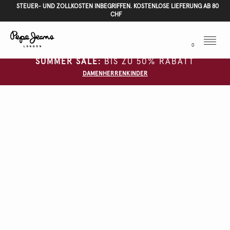
STEUER- UND ZOLLKOSTEN INBEGRIFFEN. KOSTENLOSE LIEFERUNG AB 80
CHF
Menu
0
SUMMER SALE:
BIS ZU 50% RABATT
DAMEN
HERREN
KINDER