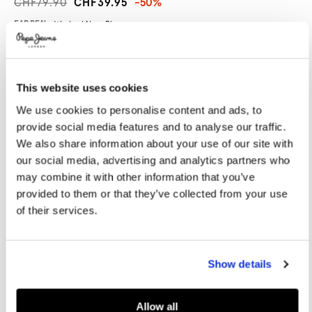
CHF79.90
CHF39.95
-50%
Promotions
Variations
FARBEN:
Washed Navy Blue
This website uses cookies
GRÖßE AUSWÄHLEN:
We use cookies to personalise content and ads, to
XS
S
M
L
XL
provide social media features and to analyse our traffic.
XXL
We also share information about your use of our site with
our social media, advertising and analytics partners who
Model trägt:
M
Größe des Models:
1.88 m
may combine it with other information that you’ve
provided to them or that they’ve collected from your use
Größentabelle
of their services.
IN DEN WARENKORB
Show details
Lieferung in 3-5
Kostenlose lieferung ab CHF80. Kostenlose
Allow all
Werktagen
Rückgabe