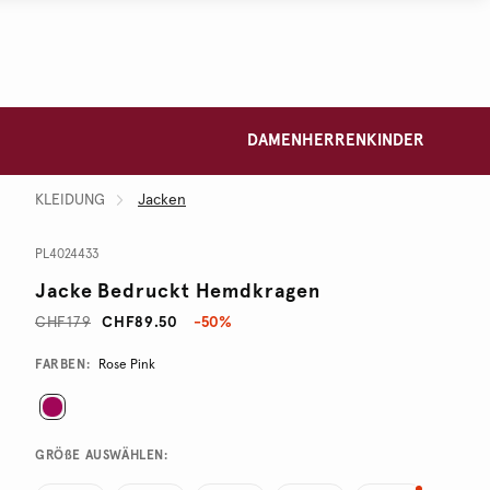
DAMEN
HERREN
KINDER
KLEIDUNG
Jacken
PL4024433
Jacke Bedruckt Hemdkragen
CHF179
CHF89.50
-50%
Promotions
Variations
FARBEN:
Rose Pink
GRÖßE AUSWÄHLEN: