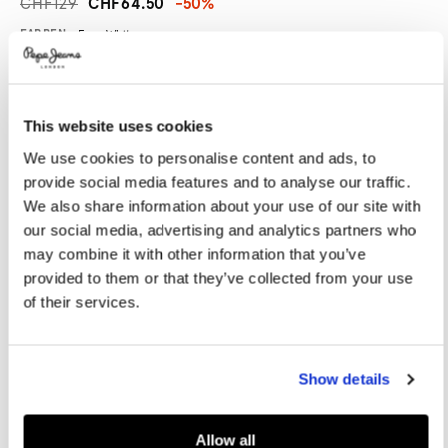
CHF129
CHF64.50
-50%
Promotions
Variations
FARBEN:
Ecru White
This website uses cookies
GRÖßE AUSWÄHLEN:
We use cookies to personalise content and ads, to
36
37
38
39
40
provide social media features and to analyse our traffic.
41
42
We also share information about your use of our site with
our social media, advertising and analytics partners who
Größe des Models:
1.75 m
may combine it with other information that you’ve
provided to them or that they’ve collected from your use
Größentabelle
of their services.
IN DEN WARENKORB
Show details
Lieferung in 3-5
Kostenlose lieferung ab CHF80. Kostenlose
Allow all
Werktagen
Rückgabe