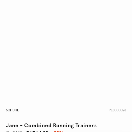
SCHUHE
PLS000028
Jane - Combined Running Trainers