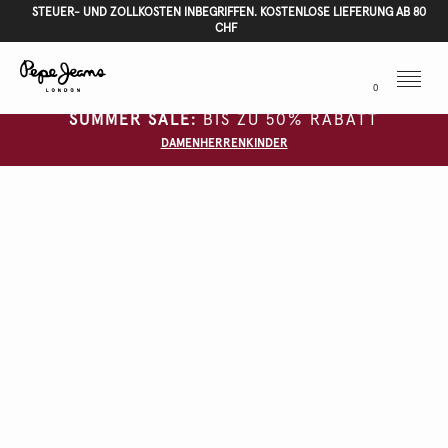
STEUER- UND ZOLLKOSTEN INBEGRIFFEN. KOSTENLOSE LIEFERUNG AB 80
CHF
Menu
0
SUMMER SALE:
BIS ZU 50% RABATT
DAMEN
HERREN
KINDER