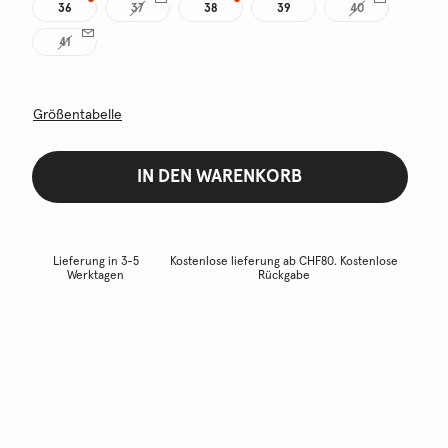
36
37
38
39
40
41
Größentabelle
IN DEN WARENKORB
Lieferung in 3-5
Kostenlose lieferung ab CHF80. Kostenlose
Werktagen
Rückgabe