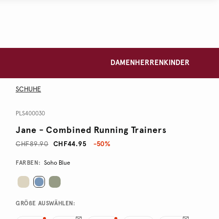
DAMEN
HERREN
KINDER
SCHUHE
PLS400030
Jane - Combined Running Trainers
CHF89.90
CHF44.95
-50%
Promotions
Variations
FARBEN:
Soho Blue
GRÖßE AUSWÄHLEN: