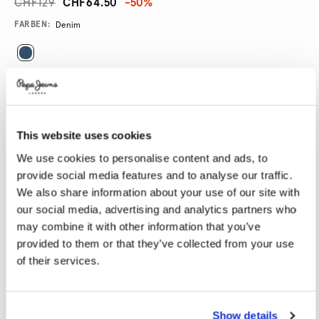
CHF129
CHF64.50
-50%
Promotions
Variations
FARBEN:
Denim
GRÖßE AUSWÄHLEN:
24
25
26
27
28
This website uses cookies
29
30
31
32
33
We use cookies to personalise content and ads, to
34
provide social media features and to analyse our traffic.
We also share information about your use of our site with
LÄNGE AUSWÄHLEN:
our social media, advertising and analytics partners who
may combine it with other information that you’ve
30
provided to them or that they’ve collected from your use
of their services.
Model trägt:
27
Größe des Models:
1.78 m
Größentabelle
Show details