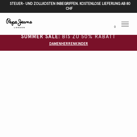
STEUER- UND ZOLLKOSTEN INBEGRIFFEN. KOSTENLOSE LIEFERUNG AB 80
CHF
Menu
0
SUMMER SALE:
BIS ZU 50% RABATT
DAMEN
HERREN
KINDER