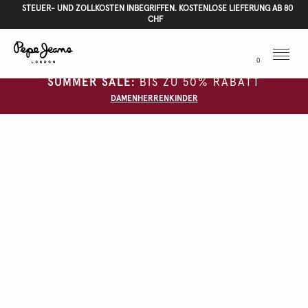
STEUER- UND ZOLLKOSTEN INBEGRIFFEN. KOSTENLOSE LIEFERUNG AB 80
CHF
Menu
0
SUMMER SALE:
BIS ZU 50% RABATT
DAMEN
HERREN
KINDER