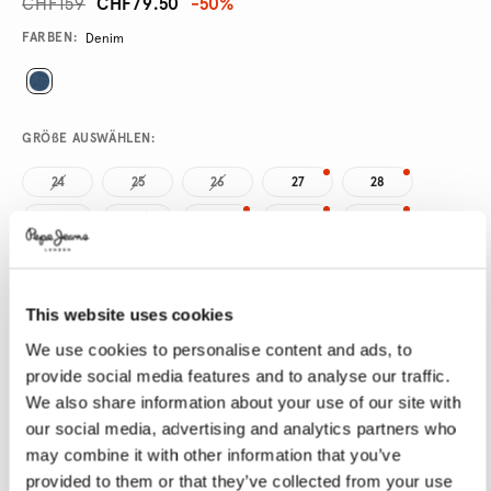
CHF159
CHF79.50
-50%
Promotions
Variations
FARBEN:
Denim
GRÖßE AUSWÄHLEN:
24
25
26
27
28
29
30
31
32
33
34
This website uses cookies
LÄNGE AUSWÄHLEN:
We use cookies to personalise content and ads, to
30
provide social media features and to analyse our traffic.
We also share information about your use of our site with
Model trägt:
27
Größe des Models:
1.78 m
our social media, advertising and analytics partners who
may combine it with other information that you’ve
Größentabelle
provided to them or that they’ve collected from your use