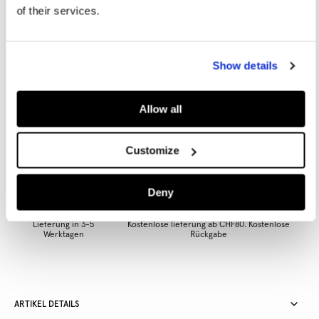
of their services.
IN DEN WARENKORB
Show details
Allow all
Inspiriert von unseren Londoner Wurzeln und für die moderne
Frau neu interpretiert, vereint die W11-Linie eine rebellische,
kühne Energie mit einem eleganten und raffinierten Touch.
Customize
Deny
Lieferung in 3-5
Kostenlose lieferung ab CHF80. Kostenlose
Werktagen
Rückgabe
ARTIKEL DETAILS