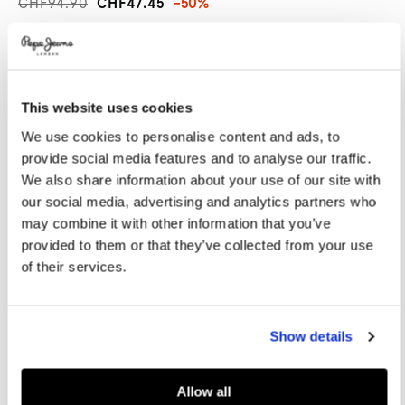
CHF94.90
CHF47.45
-50%
Promotions
Variations
FARBEN:
Gold
This website uses cookies
GRÖßE AUSWÄHLEN:
We use cookies to personalise content and ads, to
36
37
38
39
40
provide social media features and to analyse our traffic.
We also share information about your use of our site with
41
our social media, advertising and analytics partners who
may combine it with other information that you’ve
provided to them or that they’ve collected from your use
Größentabelle
of their services.
IN DEN WARENKORB
Show details
Lieferung in 3-5
Kostenlose lieferung ab CHF80. Kostenlose
Werktagen
Rückgabe
Allow all