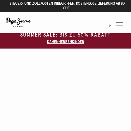
STEUER- UND ZOLLKOSTEN INBEGRIFFEN. KOSTENLOSE LIEFERUNG AB 80
CHF
Menu
0
SUMMER SALE:
BIS ZU 50% RABATT
DAMEN
HERREN
KINDER