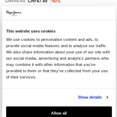
CHF94.90
CHF47.45
-50%
Promotions
Variations
FARBEN:
Mousse White
This website uses cookies
GRÖßE AUSWÄHLEN:
We use cookies to personalise content and ads, to
36
37
38
39
40
provide social media features and to analyse our traffic.
We also share information about your use of our site with
41
our social media, advertising and analytics partners who
may combine it with other information that you’ve
provided to them or that they’ve collected from your use
Größentabelle
of their services.
IN DEN WARENKORB
Show details
Lieferung in 3-5
Kostenlose lieferung ab CHF80. Kostenlose
Werktagen
Rückgabe
Allow all