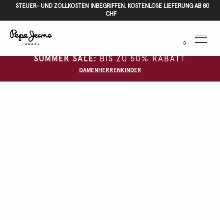
STEUER- UND ZOLLKOSTEN INBEGRIFFEN. KOSTENLOSE LIEFERUNG AB 80
CHF
Menu
0
SUMMER SALE:
BIS ZU 50% RABATT
DAMEN
HERREN
KINDER