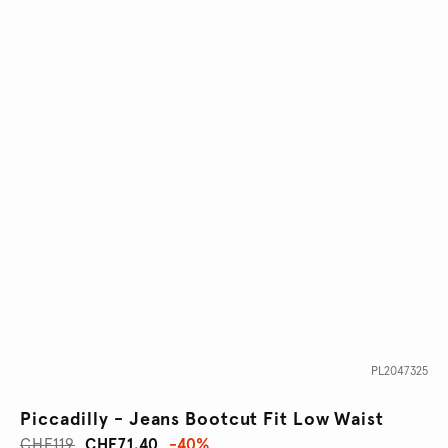
PL2047325
Piccadilly - Jeans Bootcut Fit Low Waist
CHF119
CHF71.40
-40%