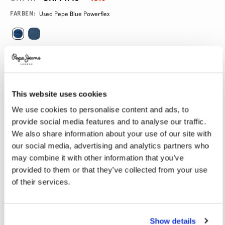
Promotions
Variations
FARBEN:
Used Pepe Blue Powerflex
GRÖßE AUSWÄHLEN:
24
25
26
27
28
This website uses cookies
29
30
31
32
33
We use cookies to personalise content and ads, to
34
provide social media features and to analyse our traffic.
We also share information about your use of our site with
LÄNGE AUSWÄHLEN:
our social media, advertising and analytics partners who
may combine it with other information that you’ve
32
provided to them or that they’ve collected from your use
of their services.
Model trägt:
27
Größe des Models:
1.78 m
Größentabelle
Show details