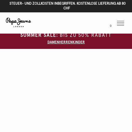
STEUER- UND ZOLLKOSTEN INBEGRIFFEN. KOSTENLOSE LIEFERUNG AB 80
CHF
Menu
0
SUMMER SALE:
BIS ZU 50% RABATT
DAMEN
HERREN
KINDER