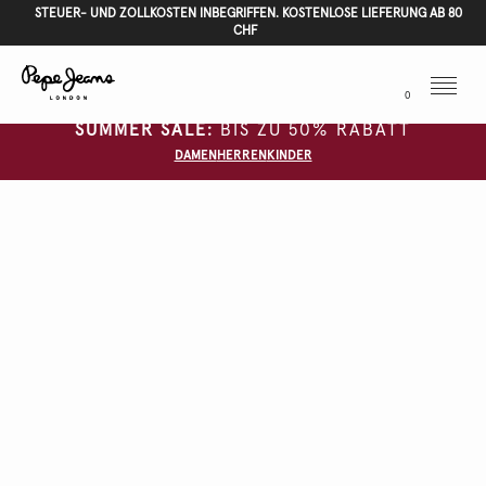
STEUER- UND ZOLLKOSTEN INBEGRIFFEN. KOSTENLOSE LIEFERUNG AB 80
CHF
Menu
0
SUMMER SALE:
BIS ZU 50% RABATT
DAMEN
HERREN
KINDER