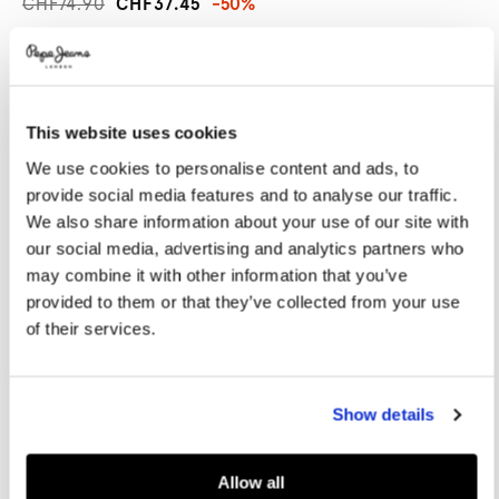
CHF74.90
CHF37.45
-50%
Promotions
Variations
FARBEN:
Cappuccino Brown
This website uses cookies
GRÖßE AUSWÄHLEN:
We use cookies to personalise content and ads, to
36
37
38
39
40
provide social media features and to analyse our traffic.
We also share information about your use of our site with
41
our social media, advertising and analytics partners who
may combine it with other information that you’ve
provided to them or that they’ve collected from your use
Größentabelle
of their services.
IN DEN WARENKORB
Show details
Lieferung in 3-5
Kostenlose lieferung ab CHF80. Kostenlose
Werktagen
Rückgabe
Allow all