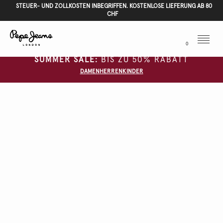
STEUER- UND ZOLLKOSTEN INBEGRIFFEN. KOSTENLOSE LIEFERUNG AB 80
CHF
Menu
0
SUMMER SALE:
BIS ZU 50% RABATT
DAMEN
HERREN
KINDER