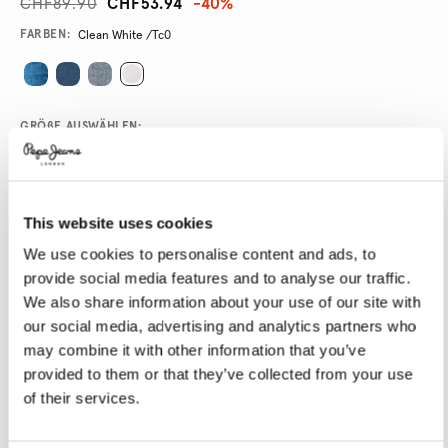
CHF89.90
CHF53.94
-40%
Promotions
Variations
FARBEN:
Clean White /tc0
GRÖßE AUSWÄHLEN:
24
25
26
27
28
29
30
31
32
33
This website uses cookies
34
We use cookies to personalise content and ads, to
provide social media features and to analyse our traffic.
LÄNGE AUSWÄHLEN:
We also share information about your use of our site with
our social media, advertising and analytics partners who
30
32
may combine it with other information that you’ve
Model trägt:
27
Größe des Models:
1.76 m
provided to them or that they’ve collected from your use
of their services.
Größentabelle