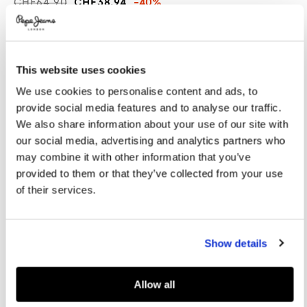
CHF64.90
CHF38.94
-40%
Promotions
Variations
FARBEN:
Medium Stone Wash
This website uses cookies
GRÖßE AUSWÄHLEN:
We use cookies to personalise content and ads, to
provide social media features and to analyse our traffic.
8
10
12
14
16
We also share information about your use of our site with
our social media, advertising and analytics partners who
may combine it with other information that you’ve
Größentabelle
provided to them or that they’ve collected from your use
of their services.
IN DEN WARENKORB
Show details
Lieferung in 3-5
Kostenlose lieferung ab CHF80. Kostenlose
Werktagen
Rückgabe
Allow all