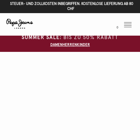
STEUER- UND ZOLLKOSTEN INBEGRIFFEN. KOSTENLOSE LIEFERUNG AB 80
CHF
Menu
0
SUMMER SALE:
BIS ZU 50% RABATT
DAMEN
HERREN
KINDER