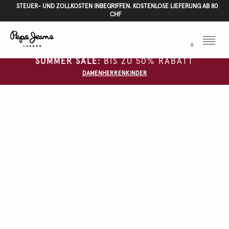
STEUER- UND ZOLLKOSTEN INBEGRIFFEN. KOSTENLOSE LIEFERUNG AB 80
CHF
Menu
0
SUMMER SALE:
BIS ZU 50% RABATT
DAMEN
HERREN
KINDER