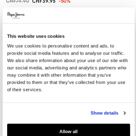
CHF79.90
CHF39.95
-50%
Promotions
Variations
FARBEN:
Black
This website uses cookies
GRÖßE AUSWÄHLEN:
We use cookies to personalise content and ads, to
36
37
38
39
40
provide social media features and to analyse our traffic.
We also share information about your use of our site with
41
42
our social media, advertising and analytics partners who
may combine it with other information that you’ve
provided to them or that they’ve collected from your use
Größentabelle
of their services.
IN DEN WARENKORB
Show details
Lieferung in 3-5
Kostenlose lieferung ab CHF80. Kostenlose
Werktagen
Rückgabe
Allow all